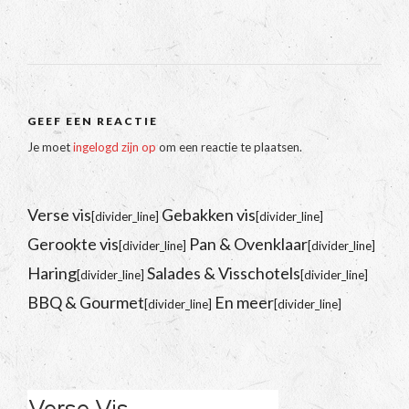
GEEF EEN REACTIE
Je moet
ingelogd zijn op
om een reactie te plaatsen.
Verse vis
Gebakken vis
[divider_line]
[divider_line]
Gerookte vis
Pan & Ovenklaar
[divider_line]
[divider_line]
Haring
Salades & Visschotels
[divider_line]
[divider_line]
BBQ & Gourmet
En meer
[divider_line]
[divider_line]