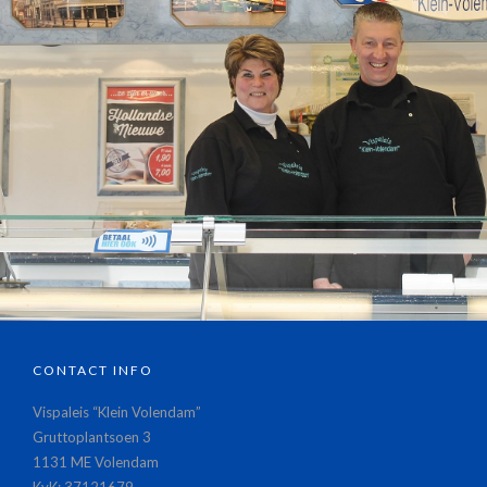
CONTACT INFO
Vispaleis “Klein Volendam”
Gruttoplantsoen 3
1131 ME Volendam
KvK: 37121679