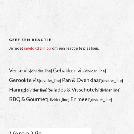
GEEF EEN REACTIE
Je moet
ingelogd zijn op
om een reactie te plaatsen.
Verse vis
Gebakken vis
[divider_line]
[divider_line]
Gerookte vis
Pan & Ovenklaar
[divider_line]
[divider_line]
Haring
Salades & Visschotels
[divider_line]
[divider_line]
BBQ & Gourmet
En meer
[divider_line]
[divider_line]